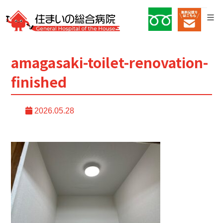
amagasaki-toilet-renovation-
finished
2026.05.28