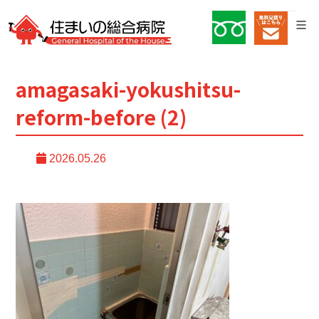
amagasaki-yokushitsu-
reform-before (2)
2026.05.26