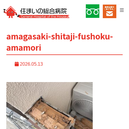
amagasaki-shitaji-fushoku-
amamori
2026.05.13