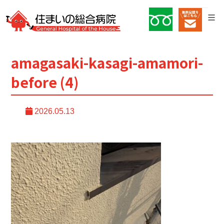
amagasaki-kasagi-amamori-
before (4)
2026.05.13